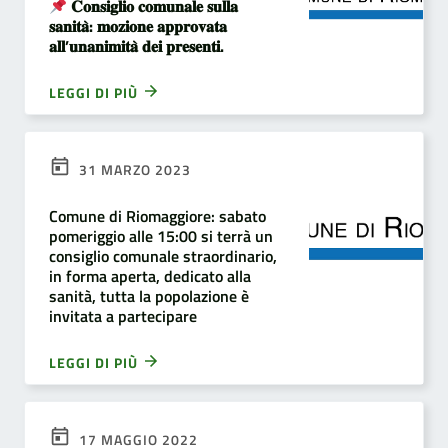
𝐂𝐨𝐧𝐬𝐢𝐠𝐥𝐢𝐨 𝐜𝐨𝐦𝐮𝐧𝐚𝐥𝐞 𝐬𝐮𝐥𝐥𝐚
𝐬𝐚𝐧𝐢𝐭𝐚̀: 𝐦𝐨𝐳𝐢𝐨𝐧𝐞 𝐚𝐩𝐩𝐫𝐨𝐯𝐚𝐭𝐚
𝐚𝐥𝐥’𝐮𝐧𝐚𝐧𝐢𝐦𝐢𝐭𝐚̀ 𝐝𝐞𝐢 𝐩𝐫𝐞𝐬𝐞𝐧𝐭𝐢.
LEGGI DI PIÙ
31 MARZO 2023
Comune di Riomaggiore: sabato
pomeriggio alle 15:00 si terrà un
consiglio comunale straordinario,
in forma aperta, dedicato alla
sanità, tutta la popolazione è
invitata a partecipare
LEGGI DI PIÙ
17 MAGGIO 2022