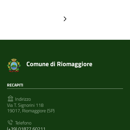
Pagina successiva
Comune di Riomaggiore
RECAPITI
Indirizzo
Via T. Signorini 118
19017, Riomaggiore (SP)
Telefono
(+39) 01877 60211