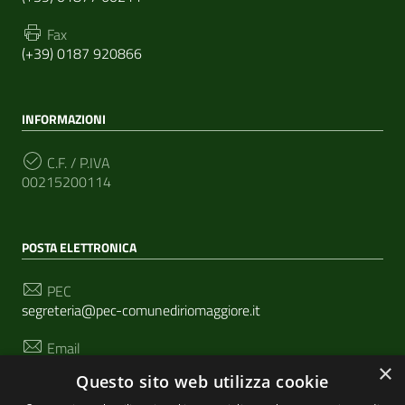
Fax
(+39) 0187 920866
INFORMAZIONI
C.F. / P.IVA
00215200114
POSTA ELETTRONICA
PEC
segreteria@pec-comunediriomaggiore.it
Email
urp@comune.riomaggiore.sp.it
×
Questo sito web utilizza cookie