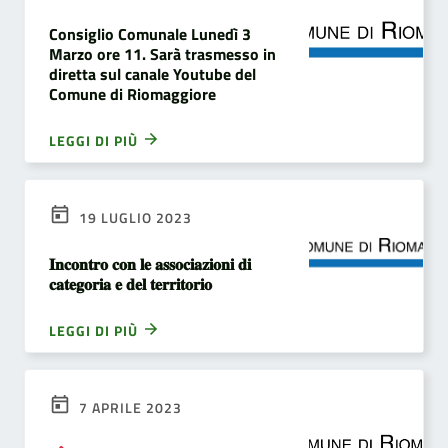
Consiglio Comunale Lunedì 3
Marzo ore 11. Sarà trasmesso in
diretta sul canale Youtube del
Comune di Riomaggiore
LEGGI DI PIÙ
19 LUGLIO 2023
𝐈𝐧𝐜𝐨𝐧𝐭𝐫𝐨 𝐜𝐨𝐧 𝐥𝐞 𝐚𝐬𝐬𝐨𝐜𝐢𝐚𝐳𝐢𝐨𝐧𝐢 𝐝𝐢
𝐜𝐚𝐭𝐞𝐠𝐨𝐫𝐢𝐚 𝐞 𝐝𝐞𝐥 𝐭𝐞𝐫𝐫𝐢𝐭𝐨𝐫𝐢𝐨
LEGGI DI PIÙ
7 APRILE 2023