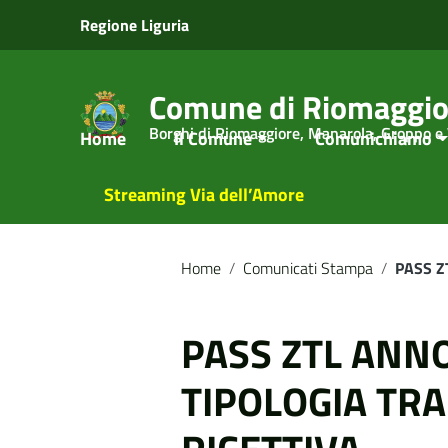
Vai ai contenuti
Regione Liguria
Vai al menu di navigazione
Vai al footer
Comune di Riomaggio
Borghi di Riomaggiore, Manarola, Groppo e
Home
Il Comune
Comunichiamo
Streaming Via dell’Amore
Home
/
Comunicati Stampa
/
PASS Z
PASS ZTL ANNO
TIPOLOGIA TRA