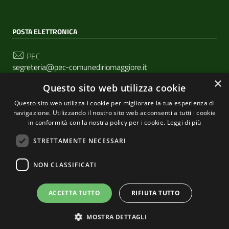
POSTA ELETTRONICA
PEC
segreteria@pec-comunediriomaggiore.it
×
Questo sito web utilizza cookie
Email
urp@comune.riomaggiore.sp.it
Questo sito web utilizza i cookie per migliorare la tua esperienza di
navigazione. Utilizzando il nostro sito web acconsenti a tutti i cookie
in conformità con la nostra policy per i cookie.
Leggi di più
SEGUICI SU
STRETTAMENTE NECESSARI
NON CLASSIFICATI
Sezione Link Utili
Privacy
|
Cookie policy
| Realizzato con
WordPress
|
ACCETTA TUTTO
RIFIUTA TUTTO
Tema grafico
ItaliaWP2
| Basato sul
Prototipo per siti
MOSTRA DETTAGLI
PA di AgID