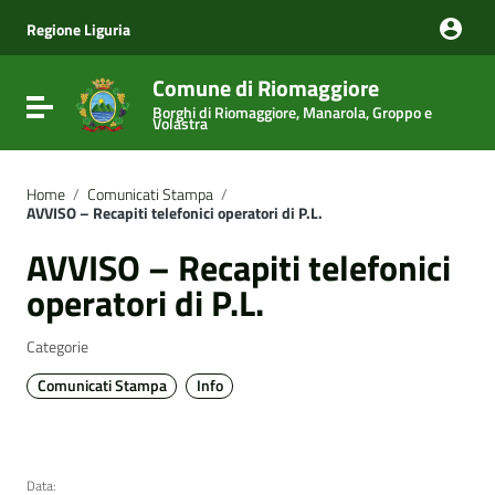
Vai ai contenuti
Vai al menu di navigazione
Regione Liguria
Vai al footer
Comune di Riomaggiore
Attiva / disattiva la navigazione
Borghi di Riomaggiore, Manarola, Groppo e
Volastra
Home
/
Comunicati Stampa
/
AVVISO – Recapiti telefonici operatori di P.L.
AVVISO – Recapiti telefonici
operatori di P.L.
Categorie
Comunicati Stampa
Info
Data: