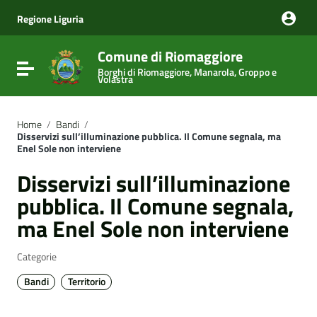
Vai ai contenuti
Vai al menu di navigazione
Regione Liguria
Vai al footer
Comune di Riomaggiore
Attiva / disattiva la navigazione
Borghi di Riomaggiore, Manarola, Groppo e
Volastra
Home
/
Bandi
/
Disservizi sull’illuminazione pubblica. Il Comune segnala, ma
Enel Sole non interviene
Disservizi sull’illuminazione
pubblica. Il Comune segnala,
ma Enel Sole non interviene
Categorie
Bandi
Territorio