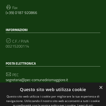
Fax
(+39) 0187 920866
INFORMAZIONI
C.F. / P.IVA
00215200114
POSTA ELETTRONICA
PEC
segreteria@pec-comunediriomaggiore.it
×
Questo sito web utilizza cookie
Email
urp@comune.riomaggiore.sp.it
Questo sito web utilizza i cookie per migliorare la tua esperienza di
navigazione. Utilizzando il nostro sito web acconsenti a tutti i cookie
in conformità con la nostra policy per i cookie.
Leggi di più