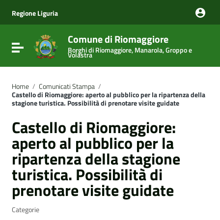
Vai ai contenuti
Vai al menu di navigazione
Regione Liguria
Vai al footer
Comune di Riomaggiore
Attiva / disattiva la navigazione
Borghi di Riomaggiore, Manarola, Groppo e
Volastra
Home
/
Comunicati Stampa
/
Castello di Riomaggiore: aperto al pubblico per la ripartenza della
stagione turistica. Possibilità di prenotare visite guidate
Castello di Riomaggiore:
aperto al pubblico per la
ripartenza della stagione
turistica. Possibilità di
prenotare visite guidate
Categorie