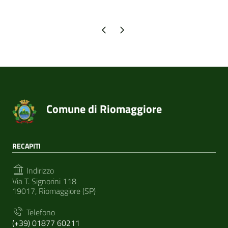
Pagina precedente
Pagina successiva
Comune di Riomaggiore
RECAPITI
Indirizzo
Via T. Signorini 118
19017, Riomaggiore (SP)
Telefono
(+39) 01877 60211