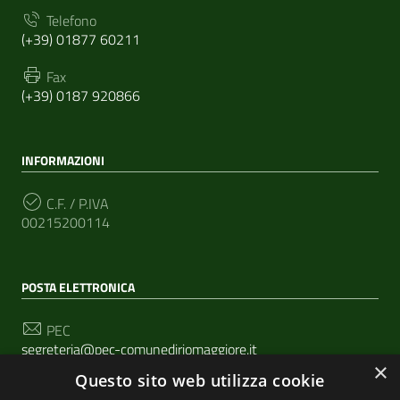
Telefono
(+39) 01877 60211
Fax
(+39) 0187 920866
INFORMAZIONI
C.F. / P.IVA
00215200114
POSTA ELETTRONICA
PEC
segreteria@pec-comunediriomaggiore.it
×
Questo sito web utilizza cookie
Email