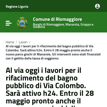
Vai ai contenuti
Vai al menu di navigazione
Regione Liguria
Vai al footer
Comune di Riomaggiore
Attiva / disattiva la navigazione
Borghi di Riomaggiore, Manarola, Groppo e
Volastra
Home
/
Lavori
/
Al via oggi i lavori per il rifacimento del bagno pubblico di Via
Colombo. Sarà attivo h24. Entro il 28 maggio pronto anche il
nuovo parco giochi di Manarola. Gli interventi sono stati finanziati
con il gettito della tassa di soggiorno
Al via oggi i lavori per il
rifacimento del bagno
pubblico di Via Colombo.
Sarà attivo h24. Entro il 28
maggio pronto anche il