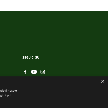
SEGUICI SU
×
ndo il nostro
gi di più
.it