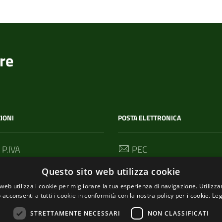
re
IONI
POSTA ELETTRONICA
 P.IVA
PEC
00114
segreteria@pec-
Questo sito web utilizza cookie
comunediriomaggiore.it
web utilizza i cookie per migliorare la tua esperienza di navigazione. Utilizza
 acconsenti a tutti i cookie in conformità con la nostra policy per i cookie.
Leg
Email
urp@comune.riomaggiore.sp
STRETTAMENTE NECESSARI
NON CLASSIFICATI