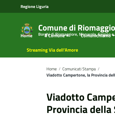
Vai ai contenuti
Regione Liguria
Vai al menu di navigazione
Vai al footer
Comune di Riomaggio
Borghi di Riomaggiore, Manarola, Groppo e
Home
Il Comune
Comunichiamo
Streaming Via dell’Amore
Home
/
Comunicati Stampa
/
Viadotto Campertone, la Provincia del
Viadotto Campe
Provincia della 