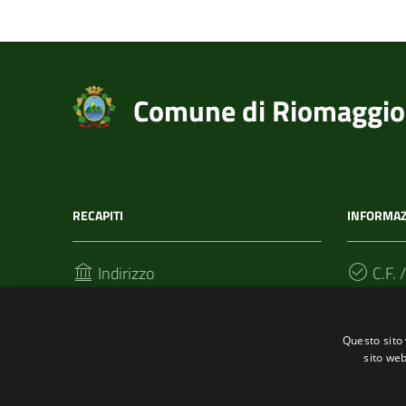
Comune di Riomaggio
RECAPITI
INFORMAZ
Indirizzo
C.F. /
Via T. Signorini 118
002152
19017, Riomaggiore (SP)
Questo sito 
sito web
Telefono
(+39) 01877 60211