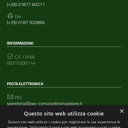
(+39) 01877 60211
Fax
(+39) 0187 920866
INFORMAZIONI
C.F. / P.IVA
00215200114
POSTA ELETTRONICA
PEC
segreteria@pec-comunediriomaggiore.it
×
Questo sito web utilizza cookie
Email
urp@comune.riomaggiore.sp.it
Questo sito web utilizza i cookie per migliorare la tua esperienza di
navigazione. Utilizzando il nostro sito web acconsenti a tutti i cookie