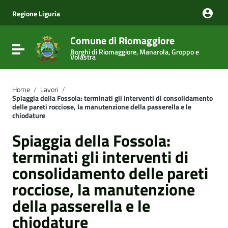
Vai ai contenuti
Vai al menu di navigazione
Regione Liguria
Vai al footer
Comune di Riomaggiore
Attiva / disattiva la navigazione
Borghi di Riomaggiore, Manarola, Groppo e
Volastra
Home
/
Lavori
/
Spiaggia della Fossola: terminati gli interventi di consolidamento
delle pareti rocciose, la manutenzione della passerella e le
chiodature
Spiaggia della Fossola:
terminati gli interventi di
consolidamento delle pareti
rocciose, la manutenzione
della passerella e le
chiodature