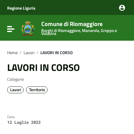
Vai ai contenuti
Vai al menu di navigazione
Regione Liguria
Vai al footer
Comune di Riomaggiore
Attiva / disattiva la navigazione
Borghi di Riomaggiore, Manarola, Groppo e
Volastra
Home
/
Lavori
/
LAVORI IN CORSO
LAVORI IN CORSO
Categorie
Lavori
Territorio
Data:
12 Luglio 2022