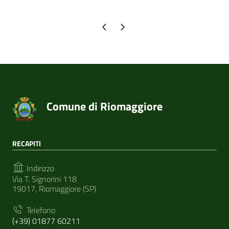
Pagina precedente
Pagina successiva
Comune di Riomaggiore
RECAPITI
Indirizzo
Via T. Signorini 118
19017, Riomaggiore (SP)
Telefono
(+39) 01877 60211