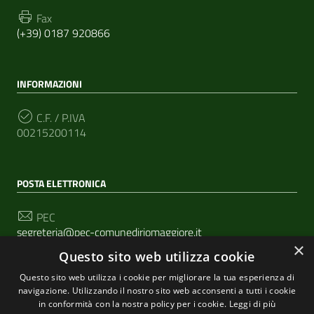
Fax
(+39) 0187 920866
INFORMAZIONI
C.F. / P.IVA
00215200114
POSTA ELETTRONICA
PEC
segreteria@pec-comunediriomaggiore.it
×
Questo sito web utilizza cookie
Email
urp@comune.riomaggiore.sp.it
Questo sito web utilizza i cookie per migliorare la tua esperienza di
navigazione. Utilizzando il nostro sito web acconsenti a tutti i cookie
in conformità con la nostra policy per i cookie.
Leggi di più