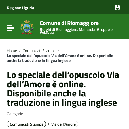
Vai ai contenuti
Vai al menu di navigazione
Regione Liguria
Vai al footer
Comune di Riomaggiore
Attiva / disattiva la navigazione
Borghi di Riomaggiore, Manarola, Groppo e
Volastra
Home
/
Comunicati Stampa
/
Lo speciale dell’opuscolo Via dell’Amore è online. Disponibile
anche la traduzione in lingua inglese
Lo speciale dell’opuscolo Via
dell’Amore è online.
Disponibile anche la
traduzione in lingua inglese
Categorie
Comunicati Stampa
Via dell'Amore