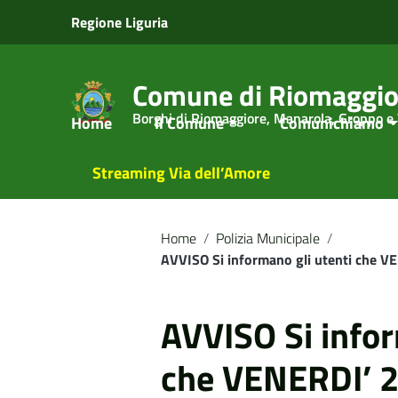
Vai ai contenuti
Regione Liguria
Vai al menu di navigazione
Vai al footer
Comune di Riomaggio
Borghi di Riomaggiore, Manarola, Groppo e
Home
Il Comune
Comunichiamo
Streaming Via dell’Amore
Home
/
Polizia Municipale
/
AVVISO Si informano gli utenti che VEN
AVVISO Si infor
che VENERDI’ 2