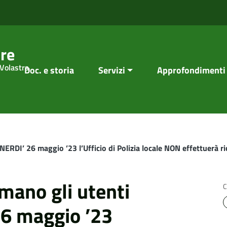
re
 Volastra
Doc. e storia
Servizi
Approfondimenti
ERDI’ 26 maggio ’23 l’Ufficio di Polizia locale NON effettuerà r
mano gli utenti
C
6 maggio ’23