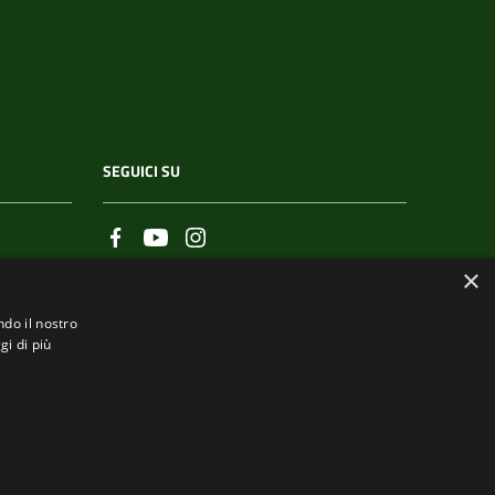
SEGUICI SU
×
ndo il nostro
gi di più
.it