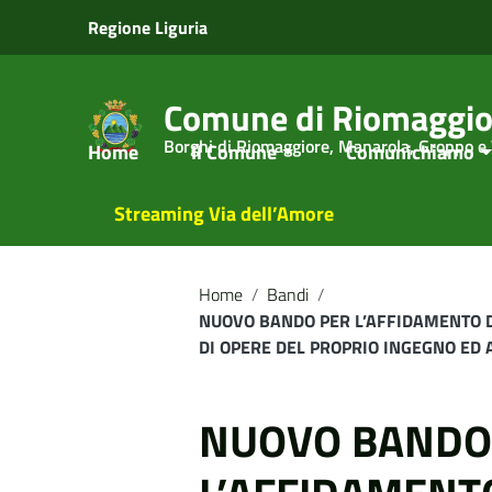
Vai ai contenuti
Regione Liguria
Vai al menu di navigazione
Vai al footer
Comune di Riomaggio
Borghi di Riomaggiore, Manarola, Groppo e
Home
Il Comune
Comunichiamo
Streaming Via dell’Amore
Home
/
Bandi
/
NUOVO BANDO PER L’AFFIDAMENTO DE
DI OPERE DEL PROPRIO INGEGNO ED 
NUOVO BANDO