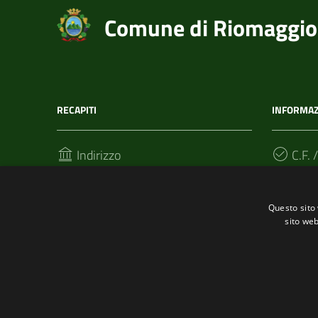
Comune di Riomaggio
RECAPITI
INFORMAZ
Indirizzo
C.F. /
Via T. Signorini 118
002152
19017, Riomaggiore (SP)
Questo sito 
sito web
Telefono
(+39) 01877 60211
Fax
(+39) 0187 920866