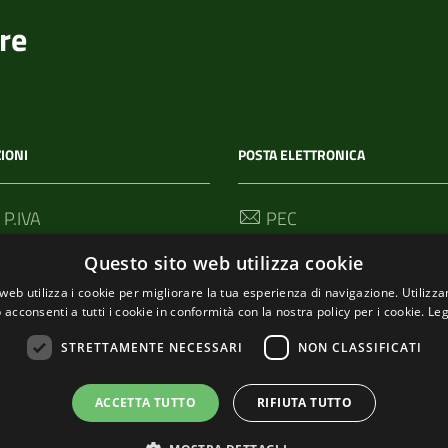
re
IONI
POSTA ELETTRONICA
 P.IVA
PEC
00114
segreteria@pec-
Questo sito web utilizza cookie
comunediriomaggiore.it
web utilizza i cookie per migliorare la tua esperienza di navigazione. Utilizza
 acconsenti a tutti i cookie in conformità con la nostra policy per i cookie.
Leg
Email
urp@comune.riomaggiore.sp
STRETTAMENTE NECESSARI
NON CLASSIFICATI
ACCETTA TUTTO
RIFIUTA TUTTO