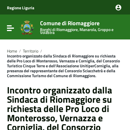
Vai ai contenuti
Vai al menu di navigazione
Regione Liguria
Vai al footer
Comune di Riomaggiore
Attiva / disattiva la navigazione
Borghi di Riomaggiore, Manarola, Groppo e
Volastra
Home
/
Territorio
/
Incontro organizzato dalla Sindaca di Riomaggiore su richiesta
delle Pro Loco di Monterosso, Vernazza e Corniglia, del Consorzio
Turistico Cinque Terre e dell’Associazione UnitiperCorniglia, alla
presenza del rappresentante del Consorzio Sciacchetrà e della
Commissione Turismo del Comune di Riomaggiore.
Incontro organizzato dalla
Sindaca di Riomaggiore su
richiesta delle Pro Loco di
Monterosso, Vernazza e
Corniglia, del Consorzio