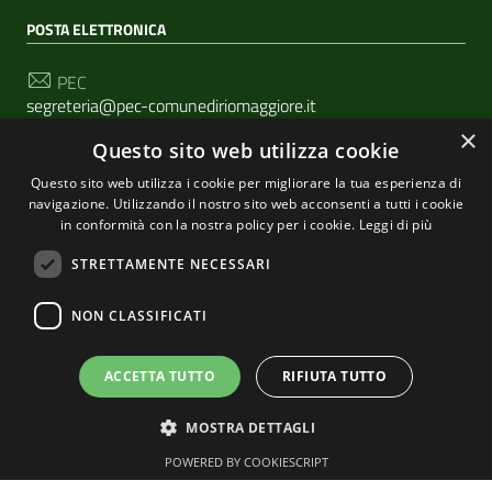
POSTA ELETTRONICA
PEC
segreteria@pec-comunediriomaggiore.it
×
Questo sito web utilizza cookie
Email
urp@comune.riomaggiore.sp.it
Questo sito web utilizza i cookie per migliorare la tua esperienza di
navigazione. Utilizzando il nostro sito web acconsenti a tutti i cookie
in conformità con la nostra policy per i cookie.
Leggi di più
SEGUICI SU
STRETTAMENTE NECESSARI
NON CLASSIFICATI
Sezione Link Utili
Privacy
|
Cookie policy
| Realizzato con
WordPress
|
ACCETTA TUTTO
RIFIUTA TUTTO
Tema grafico
ItaliaWP2
| Basato sul
Prototipo per siti
MOSTRA DETTAGLI
PA di AgID
POWERED BY COOKIESCRIPT