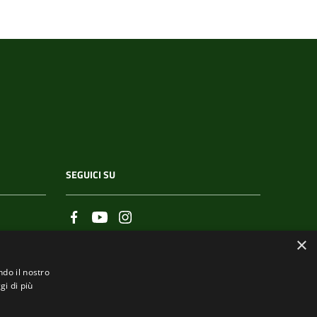
SEGUICI SU
×
ndo il nostro
gi di più
.it