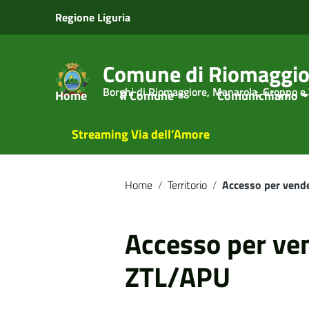
Vai ai contenuti
Regione Liguria
Vai al menu di navigazione
Vai al footer
Comune di Riomaggio
Borghi di Riomaggiore, Manarola, Groppo e
Home
Il Comune
Comunichiamo
Streaming Via dell’Amore
Home
/
Territorio
/
Accesso per vend
Accesso per ve
ZTL/APU