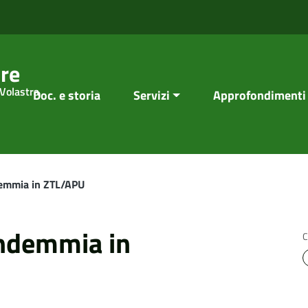
re
 Volastra
Doc. e storia
Servizi
Approfondimenti
emmia in ZTL/APU
ndemmia in
C