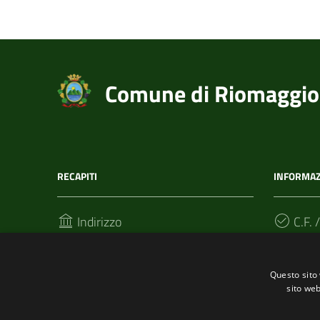
Comune di Riomaggio
RECAPITI
INFORMAZ
Indirizzo
C.F. /
Via T. Signorini 118
002152
19017, Riomaggiore (SP)
Questo sito 
sito web
Telefono
(+39) 01877 60211