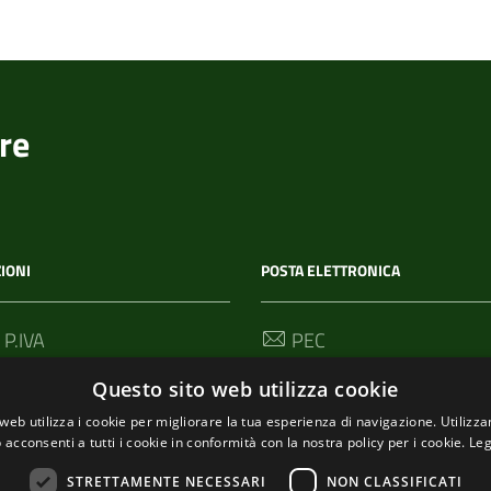
re
IONI
POSTA ELETTRONICA
 P.IVA
PEC
00114
segreteria@pec-
Questo sito web utilizza cookie
comunediriomaggiore.it
web utilizza i cookie per migliorare la tua esperienza di navigazione. Utilizza
 acconsenti a tutti i cookie in conformità con la nostra policy per i cookie.
Leg
Email
urp@comune.riomaggiore.sp
STRETTAMENTE NECESSARI
NON CLASSIFICATI