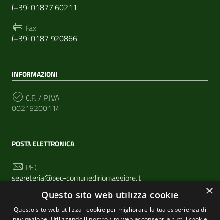
(+39) 01877 60211
Fax
(+39) 0187 920866
INFORMAZIONI
C.F. / P.IVA
00215200114
POSTA ELETTRONICA
PEC
segreteria@pec-comunediriomaggiore.it
×
Questo sito web utilizza cookie
Email
urp@comune.riomaggiore.sp.it
Questo sito web utilizza i cookie per migliorare la tua esperienza di
navigazione. Utilizzando il nostro sito web acconsenti a tutti i cookie