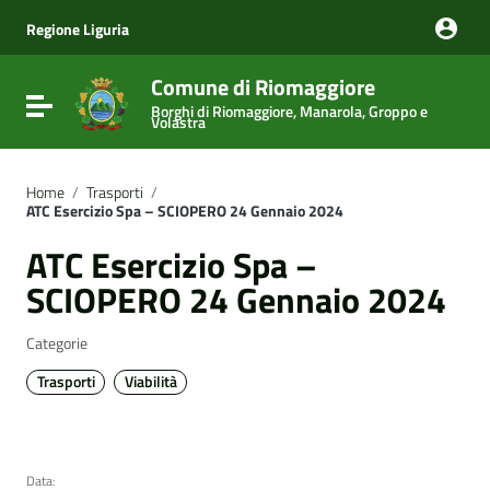
Vai ai contenuti
Vai al menu di navigazione
Regione Liguria
Vai al footer
Comune di Riomaggiore
Attiva / disattiva la navigazione
Borghi di Riomaggiore, Manarola, Groppo e
Volastra
Home
/
Trasporti
/
ATC Esercizio Spa – SCIOPERO 24 Gennaio 2024
ATC Esercizio Spa –
SCIOPERO 24 Gennaio 2024
Categorie
Trasporti
Viabilità
Data: