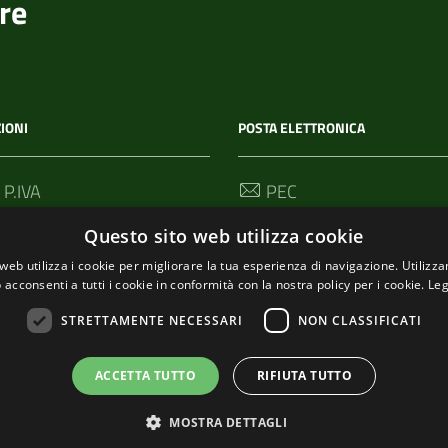
re
IONI
POSTA ELETTRONICA
 P.IVA
PEC
00114
segreteria@pec-
Questo sito web utilizza cookie
comunediriomaggiore.it
web utilizza i cookie per migliorare la tua esperienza di navigazione. Utilizza
 acconsenti a tutti i cookie in conformità con la nostra policy per i cookie.
Leg
Email
urp@comune.riomaggiore.sp
STRETTAMENTE NECESSARI
NON CLASSIFICATI
ACCETTA TUTTO
RIFIUTA TUTTO
MOSTRA DETTAGLI