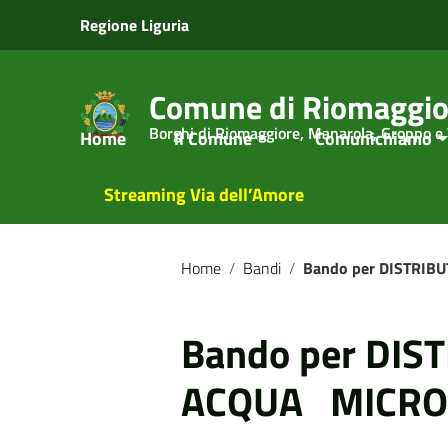
Vai ai contenuti
Regione Liguria
Vai al menu di navigazione
Vai al footer
Comune di Riomaggio
Borghi di Riomaggiore, Manarola, Groppo e
Home
Il Comune
Comunichiamo
Streaming Via dell’Amore
Home
/
Bandi
/
Bando per DISTRI
Bando per DI
ACQUA MICRO