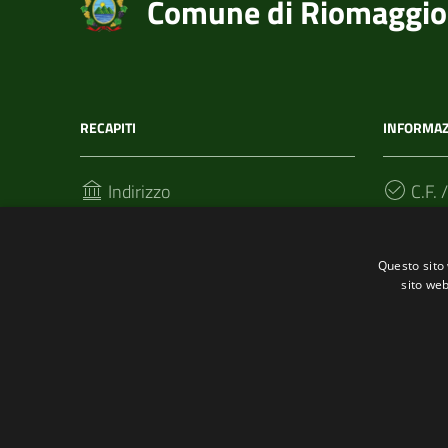
Comune di Riomaggio
RECAPITI
INFORMAZ
Indirizzo
C.F. /
Via T. Signorini 118
002152
19017, Riomaggiore (SP)
Questo sito 
sito web
Telefono
(+39) 01877 60211
Fax
(+39) 0187 920866