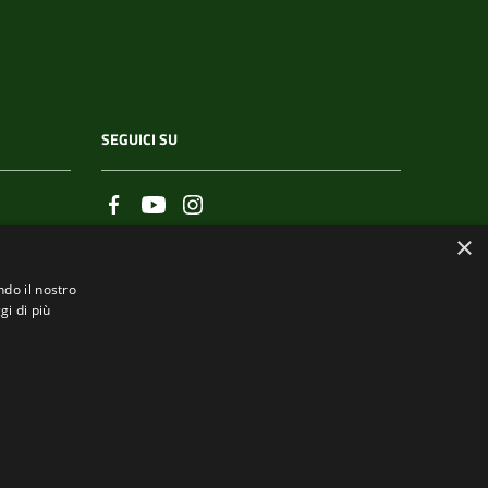
SEGUICI SU
×
ndo il nostro
gi di più
.it