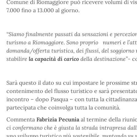
Comune di Riomaggiore può ricevere volumi di vis
7.000 fino a 13.000 al giorno.
“Siamo finalmente passati da sensazioni e percezion
turismo a Riomaggiore. Sono proprio numeri e l’atte
domanda/offerta turistica, dei flussi, del soggiorn
stabilire
la capacità di carico
della destinazione”-
c
Sarà questo il dato su cui impostare le prossime str
contenimento del flusso turistico e sarà presentat
incontro – dopo Pasqua – con tutta la cittadinan
partecipata che coinvolga tutta la comunità.
Commenta
Fabrizia Pecunia
al termine della riunio
ci confermano che è giusta la strada intrapresa dal
uno sviluppo turistico più sostenibile, puntando su