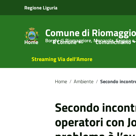
Vai ai contenuti
Regione Liguria
Vai al menu di navigazione
Vai al footer
Comune di Riomaggio
Borghi di Riomaggiore, Manarola, Groppo e
Home
Il Comune
Comunichiamo
Streaming Via dell’Amore
Home
/
Ambiente
/
Secondo incontro
Secondo incontr
operatori con Jo