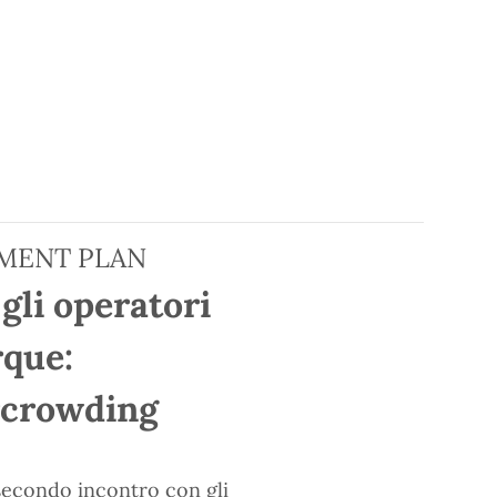
MENT PLAN
gli operatori
rque:
ercrowding
l secondo incontro con gli