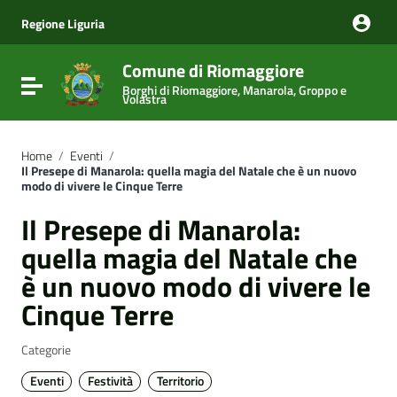
Vai ai contenuti
Vai al menu di navigazione
Regione Liguria
Vai al footer
Comune di Riomaggiore
Attiva / disattiva la navigazione
Borghi di Riomaggiore, Manarola, Groppo e
Volastra
Home
/
Eventi
/
Il Presepe di Manarola: quella magia del Natale che è un nuovo
modo di vivere le Cinque Terre
Il Presepe di Manarola:
quella magia del Natale che
è un nuovo modo di vivere le
Cinque Terre
Categorie
Eventi
Festività
Territorio