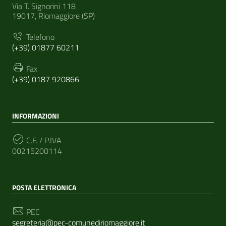
Via T. Signorini 118
19017, Riomaggiore (SP)
Telefono
(+39) 01877 60211
Fax
(+39) 0187 920866
INFORMAZIONI
C.F. / P.IVA
00215200114
POSTA ELETTRONICA
PEC
segreteria@pec-comunediriomaggiore.it