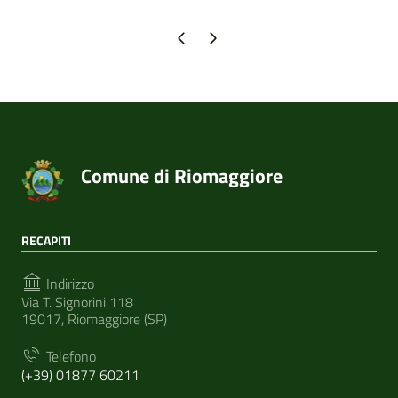
Pagina precedente
Pagina successiva
Comune di Riomaggiore
RECAPITI
Indirizzo
Via T. Signorini 118
19017, Riomaggiore (SP)
Telefono
(+39) 01877 60211