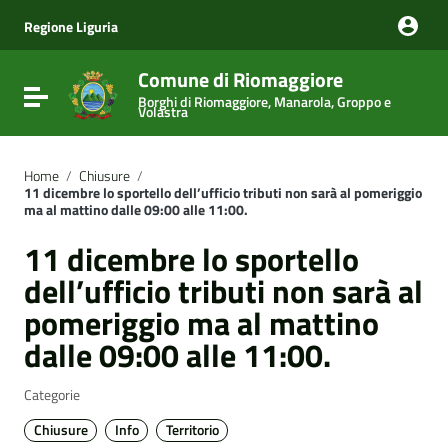
Vai ai contenuti
Vai al menu di navigazione
Regione Liguria
Vai al footer
Comune di Riomaggiore
Attiva / disattiva la navigazione
Borghi di Riomaggiore, Manarola, Groppo e
Volastra
Home
/
Chiusure
/
11 dicembre lo sportello dell’ufficio tributi non sarà al pomeriggio
ma al mattino dalle 09:00 alle 11:00.
11 dicembre lo sportello
dell’ufficio tributi non sarà al
pomeriggio ma al mattino
dalle 09:00 alle 11:00.
Categorie
Chiusure
Info
Territorio