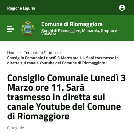
Vai ai contenuti
Vai al menu di navigazione
Regione Liguria
Vai al footer
Comune di Riomaggiore
Attiva / disattiva la navigazione
Borghi di Riomaggiore, Manarola, Groppo e
Volastra
Home
/
Comunicati Stampa
/
Consiglio Comunale Lunedì 3 Marzo ore 11. Sarà trasmesso in
diretta sul canale Youtube del Comune di Riomaggiore
Consiglio Comunale Lunedì 3
Marzo ore 11. Sarà
trasmesso in diretta sul
canale Youtube del Comune
di Riomaggiore
Categorie