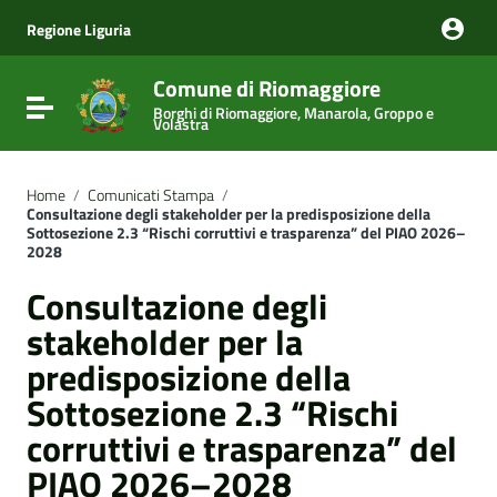
Vai ai contenuti
Vai al menu di navigazione
Regione Liguria
Vai al footer
Comune di Riomaggiore
Attiva / disattiva la navigazione
Borghi di Riomaggiore, Manarola, Groppo e
Volastra
Home
/
Comunicati Stampa
/
Consultazione degli stakeholder per la predisposizione della
Sottosezione 2.3 “Rischi corruttivi e trasparenza” del PIAO 2026–
2028
Consultazione degli
stakeholder per la
predisposizione della
Sottosezione 2.3 “Rischi
corruttivi e trasparenza” del
PIAO 2026–2028