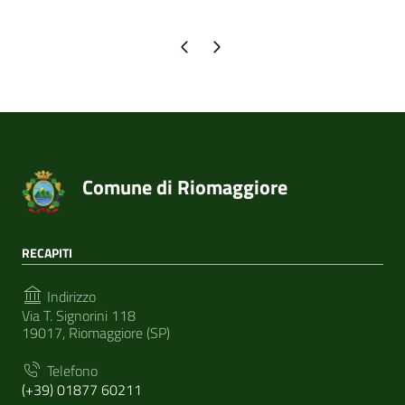
Pagina precedente
Pagina successiva
Comune di Riomaggiore
RECAPITI
Indirizzo
Via T. Signorini 118
19017, Riomaggiore (SP)
Telefono
(+39) 01877 60211