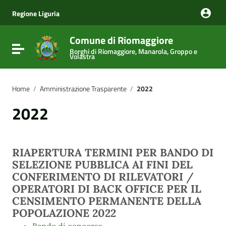
Vai ai contenuti
Vai al menu di navigazione
Regione Liguria
Vai al footer
Comune di Riomaggiore
Attiva / disattiva la navigazione
Borghi di Riomaggiore, Manarola, Groppo e
Volastra
Home
/
Amministrazione Trasparente
/
2022
2022
RIAPERTURA TERMINI PER BANDO DI
SELEZIONE PUBBLICA AI FINI DEL
CONFERIMENTO DI RILEVATORI /
OPERATORI DI BACK OFFICE PER IL
CENSIMENTO PERMANENTE DELLA
POPOLAZIONE 2022