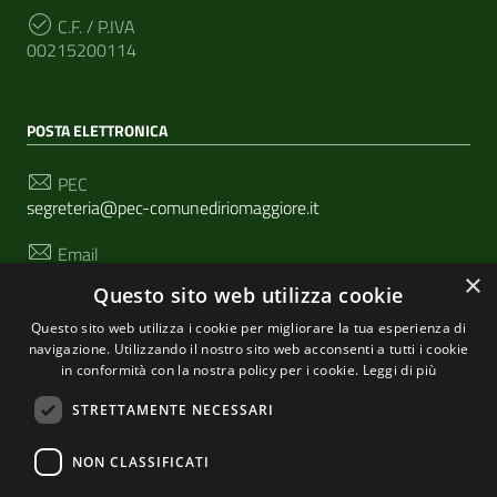
C.F. / P.IVA
00215200114
POSTA ELETTRONICA
PEC
segreteria@pec-comunediriomaggiore.it
Email
urp@comune.riomaggiore.sp.it
×
Questo sito web utilizza cookie
Questo sito web utilizza i cookie per migliorare la tua esperienza di
navigazione. Utilizzando il nostro sito web acconsenti a tutti i cookie
SEGUICI SU
in conformità con la nostra policy per i cookie.
Leggi di più
STRETTAMENTE NECESSARI
Sezione Link Utili
NON CLASSIFICATI
Privacy
|
Cookie policy
| Realizzato con
WordPress
|