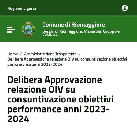
Vai ai contenuti
Vai al menu di navigazione
Regione Liguria
Vai al footer
Comune di Riomaggiore
Attiva / disattiva la navigazione
Borghi di Riomaggiore, Manarola, Groppo e
Volastra
Home
/
Amministrazione Trasparente
/
Delibera Approvazione relazione OIV su consuntivazione obiettivi
performance anni 2023-2024
Delibera Approvazione
relazione OIV su
consuntivazione obiettivi
performance anni 2023-
2024