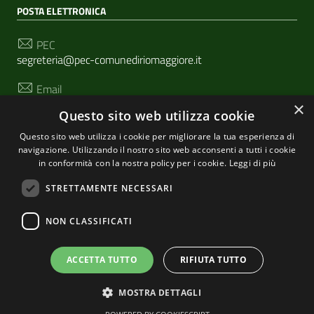
POSTA ELETTRONICA
PEC
segreteria@pec-comunediriomaggiore.it
Email
urp@comune.riomaggiore.sp.it
×
Questo sito web utilizza cookie
Questo sito web utilizza i cookie per migliorare la tua esperienza di
navigazione. Utilizzando il nostro sito web acconsenti a tutti i cookie
SEGUICI SU
in conformità con la nostra policy per i cookie.
Leggi di più
STRETTAMENTE NECESSARI
Sezione Link Utili
NON CLASSIFICATI
Privacy
|
Cookie policy
| Realizzato con
WordPress
|
Tema grafico
ItaliaWP2
| Basato sul
Prototipo per siti
ACCETTA TUTTO
RIFIUTA TUTTO
PA di AgID
MOSTRA DETTAGLI