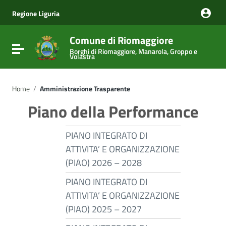
Vai ai contenuti
Vai al menu di navigazione
Regione Liguria
Vai al footer
Comune di Riomaggiore
Attiva / disattiva la navigazione
Borghi di Riomaggiore, Manarola, Groppo e
Volastra
Home
/
Amministrazione Trasparente
Piano della Performance
PIANO INTEGRATO DI
ATTIVITA’ E ORGANIZZAZIONE
(PIAO) 2026 – 2028
PIANO INTEGRATO DI
ATTIVITA’ E ORGANIZZAZIONE
(PIAO) 2025 – 2027