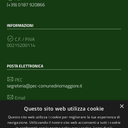
(+39) 0187 920866
INFORMAZIONI
C.F. / P.IVA
00215200114
POSTA ELETTRONICA
PEC
segreteria@pec-comunediriomaggiore.it
Email
urp@comune.riomaggiore.sp.it
×
Questo sito web utilizza cookie
Questo sito web utilizza i cookie per migliorare la tua esperienza di
navigazione. Utilizzando il nostro sito web acconsenti a tutti i cookie
SEGUICI SU
in conformità con la nostra policy per i cookie.
Leggi di più