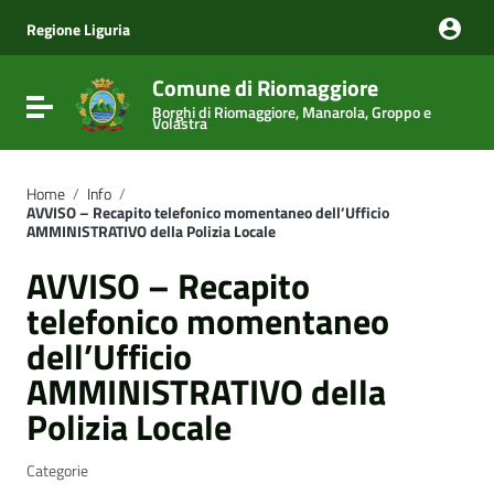
Vai ai contenuti
Vai al menu di navigazione
Regione Liguria
Vai al footer
Comune di Riomaggiore
Attiva / disattiva la navigazione
Borghi di Riomaggiore, Manarola, Groppo e
Volastra
Home
/
Info
/
AVVISO – Recapito telefonico momentaneo dell’Ufficio
AMMINISTRATIVO della Polizia Locale
AVVISO – Recapito
telefonico momentaneo
dell’Ufficio
AMMINISTRATIVO della
Polizia Locale
Categorie