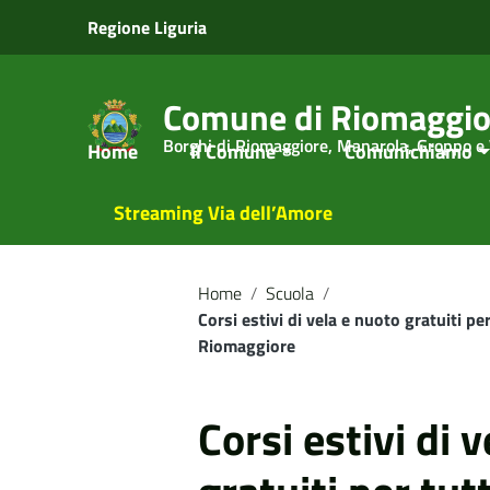
Vai ai contenuti
Regione Liguria
Vai al menu di navigazione
Vai al footer
Comune di Riomaggio
Borghi di Riomaggiore, Manarola, Groppo e
Home
Il Comune
Comunichiamo
Streaming Via dell’Amore
Home
/
Scuola
/
Corsi estivi di vela e nuoto gratuiti pe
Riomaggiore
Corsi estivi di 