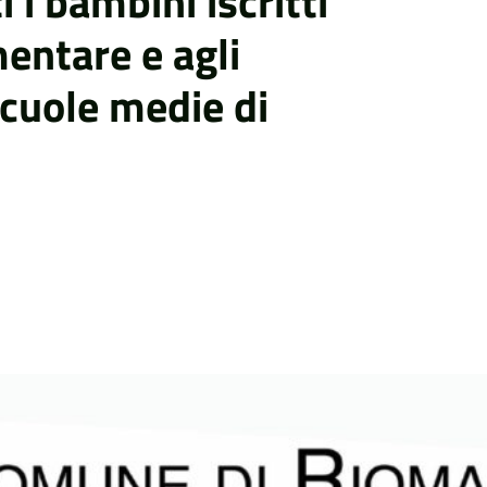
i i bambini iscritti
mentare e agli
scuole medie di