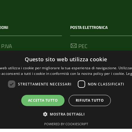
IONI
POSTA ELETTRONICA
 P.IVA
PEC
00114
segreteria@pec-
Questo sito web utilizza cookie
comunediriomaggiore.it
web utilizza i cookie per migliorare la tua esperienza di navigazione. Utilizza
 acconsenti a tutti i cookie in conformità con la nostra policy per i cookie.
Leg
Email
urp@comune.riomaggiore.sp
STRETTAMENTE NECESSARI
NON CLASSIFICATI
ACCETTA TUTTO
RIFIUTA TUTTO
MOSTRA DETTAGLI
POWERED BY COOKIESCRIPT