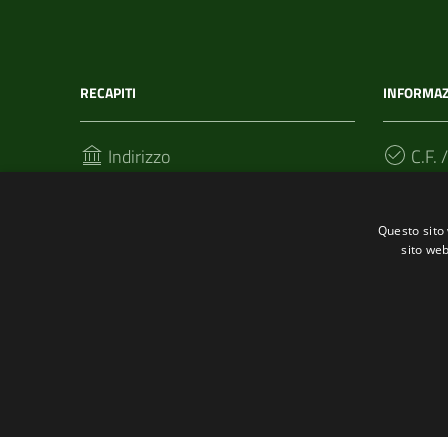
RECAPITI
INFORMAZ
Indirizzo
C.F. /
Via T. Signorini 118
002152
19017, Riomaggiore (SP)
Questo sito 
sito web
Telefono
(+39) 01877 60211
Fax
(+39) 0187 920866