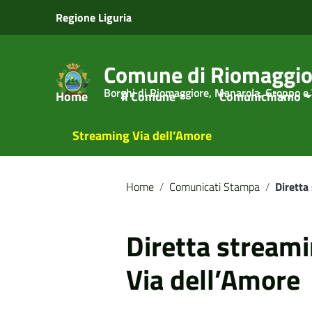
Vai ai contenuti
Regione Liguria
Vai al menu di navigazione
Vai al footer
Comune di Riomaggio
Borghi di Riomaggiore, Manarola, Groppo e
Home
Il Comune
Comunichiamo
Streaming Via dell’Amore
Home
/
Comunicati Stampa
/
Diretta
Diretta streamin
Via dell’Amore