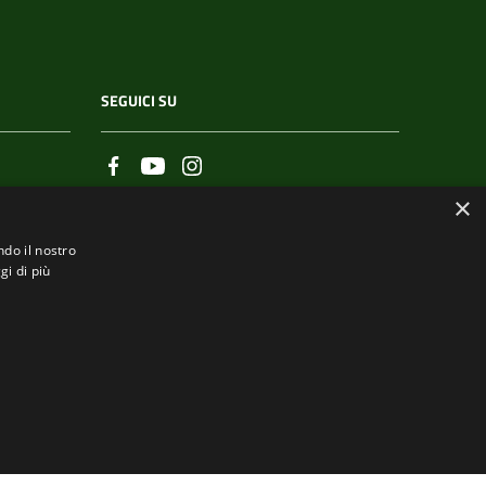
SEGUICI SU
×
ndo il nostro
gi di più
.it