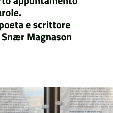
uarto appuntamento
arole.
poeta e scrittore
i Snær Magnason