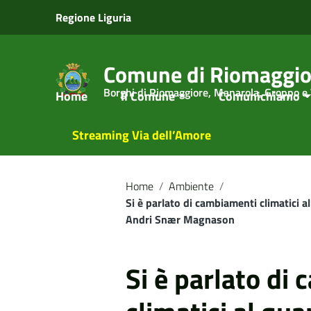
Vai ai contenuti
Regione Liguria
Vai al menu di navigazione
Vai al footer
Comune di Riomaggio
Borghi di Riomaggiore, Manarola, Groppo e
Home
Il Comune
Comunichiamo
Streaming Via dell’Amore
Home
/
Ambiente
/
Si è parlato di cambiamenti climatici a
Andri Snær Magnason
Si è parlato di