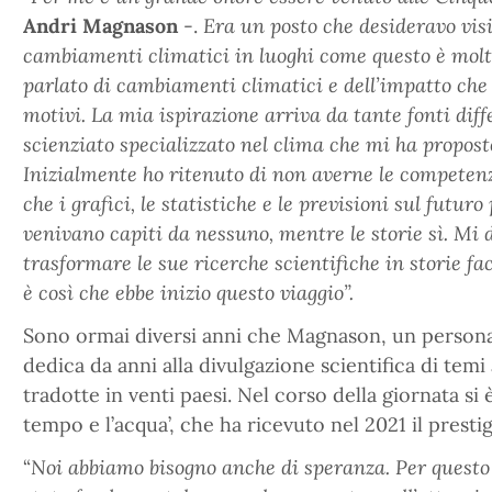
Andri Magnason
-.
Era un posto che desideravo visi
cambiamenti climatici in luoghi come questo è molto
parlato di cambiamenti climatici e dell’impatto che
motivi. La mia ispirazione arriva da tante fonti diff
scienziato specializzato nel clima che mi ha propost
Inizialmente ho ritenuto di non averne le competen
che i grafici, le statistiche e le previsioni sul futur
venivano capiti da nessuno, mentre le storie sì. Mi 
trasformare le sue ricerche scientifiche in storie fa
è così che ebbe inizio questo viaggio”.
Sono ormai diversi anni che Magnason, un personag
dedica da anni alla divulgazione scientifica di tem
tradotte in venti paesi. Nel corso della giornata si 
tempo e l’acqua’, che ha ricevuto nel 2021 il prest
“
Noi abbiamo bisogno anche di speranza. Per questo 