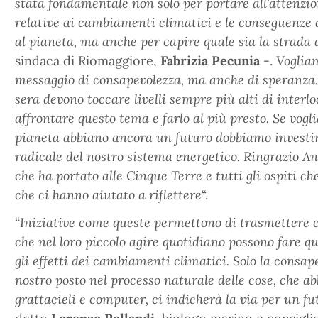
stata fondamentale non solo per portare all’attenzio
relative ai cambiamenti climatici e le conseguenze 
al pianeta, ma anche per capire quale sia la strada 
sindaca di Riomaggiore,
Fabrizia Pecunia
-.
Voglia
messaggio di consapevolezza, ma anche di speranza.
sera devono toccare livelli sempre più alti di interlo
affrontare questo tema e farlo al più presto. Se vogli
pianeta abbiano ancora un futuro dobbiamo investir
radicale del nostro sistema energetico. Ringrazio A
che ha portato alle Cinque Terre e tutti gli ospiti c
che ci hanno aiutato a riflettere
“.
“
Iniziative come queste permettono di trasmettere 
che nel loro piccolo agire quotidiano possono fare qu
gli effetti dei cambiamenti climatici. Solo la consap
nostro posto nel processo naturale delle cose, che a
grattacieli e computer, ci indicherà la via per un fu