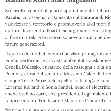
Si è svolto venerdì il quarto appuntamento del pr
Parole.
La rassegna, organizzata dal
Comune di Ri
valorizzare il territorio e promuoverlo al di fuori d
cultura, favorendo dibattiti su argomenti che si leg
al fine di tutelare le risorse socio-culturali che d
future generazioni.
Il quarto dei dodici incontri ha visto protagonista
poeta, performer e attivista ambientalista islandese.
Ornella D’Alessio, curatrice della rassegna e alla s
Pecunia, c’erano il senatore Massimo Caleo, il dire
Cinque Terre Patrizio Scarpellini, il biologo e co
Lorenzo Rollandi e Sonia Sandei, head of electrifi
anche Stefano Sarti, vice presidente Legambiente L
rappresentante Fondazione Manarola Cinque Terr
“
Per me è un grande onore essere venuto alle Cinqu