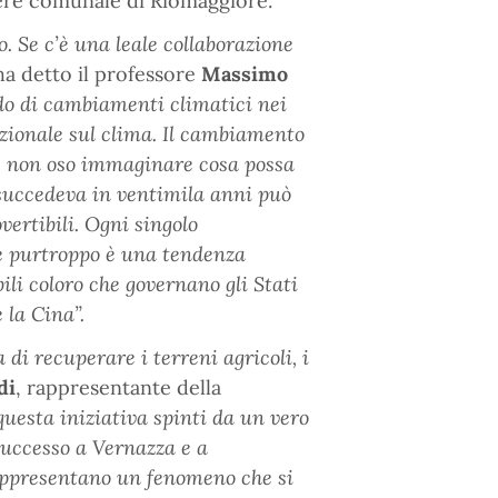
iere comunale di Riomaggiore.
. Se c’è una leale collaborazione
ha detto il professore
Massimo
ndo di cambiamenti climatici nei
zionale sul clima. Il cambiamento
i e non oso immaginare cosa possa
 succedeva in ventimila anni può
vertibili. Ogni singolo
 purtroppo è una tendenza
li coloro che governano gli Stati
 la Cina”.
di recuperare i terreni agricoli, i
di
, rappresentante della
uesta iniziativa spinti da un vero
successo a Vernazza e a
rappresentano un fenomeno che si