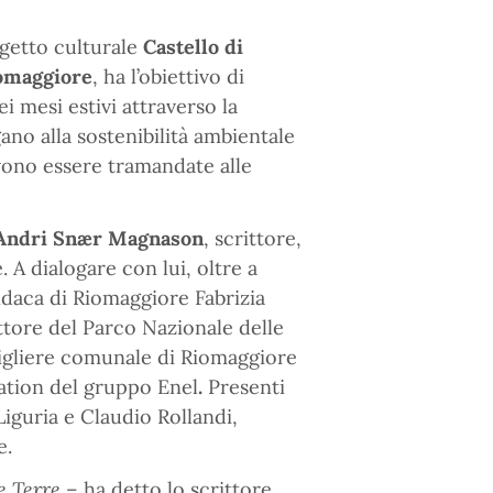
ogetto culturale
Castello di
omaggiore
, ha l’obiettivo di
ei mesi estivi attraverso la
ano alla sostenibilità ambientale
evono essere tramandate alle
Andri Snær Magnason
, scrittore,
 A dialogare con lui, oltre a
indaca di Riomaggiore Fabrizia
ttore del Parco Nazionale delle
nsigliere comunale di Riomaggiore
cation del gruppo Enel
.
Presenti
iguria e Claudio Rollandi,
e.
e Terre
– ha detto lo scrittore