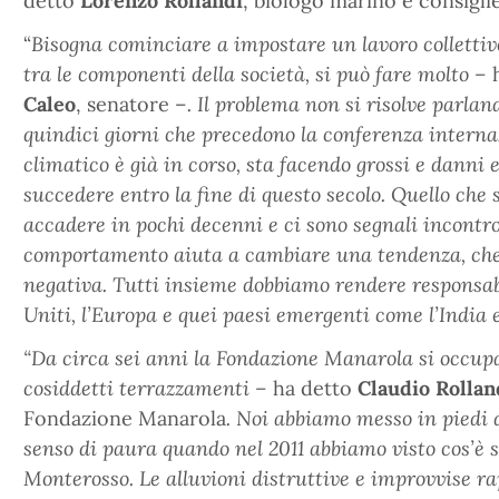
detto
Lorenzo Rollandi
, biologo marino e consigl
“
Bisogna cominciare a impostare un lavoro collettivo
tra le componenti della società, si può fare molto –
Caleo
, senatore –
. Il problema non si risolve parla
quindici giorni che precedono la conferenza interna
climatico è già in corso, sta facendo grossi e dann
succedere entro la fine di questo secolo. Quello che
accadere in pochi decenni e ci sono segnali incontro
comportamento aiuta a cambiare una tendenza, che
negativa. Tutti insieme dobbiamo rendere responsabi
Uniti, l’Europa e quei paesi emergenti come l’India e
“Da circa sei anni la Fondazione Manarola si occupa 
cosiddetti terrazzamenti –
ha detto
Claudio Rollan
Fondazione Manarola
. Noi abbiamo messo in piedi q
senso di paura quando nel 2011 abbiamo visto cos’è 
Monterosso. Le alluvioni distruttive e improvvise 