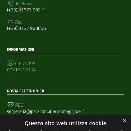
Telefono
(+39) 01877 60211
Fax
(+39) 0187 920866
INFORMAZIONI
C.F. / P.IVA
00215200114
POSTA ELETTRONICA
PEC
segreteria@pec-comunediriomaggiore.it
×
Questo sito web utilizza cookie
Email
urp@comune.riomaggiore.sp.it