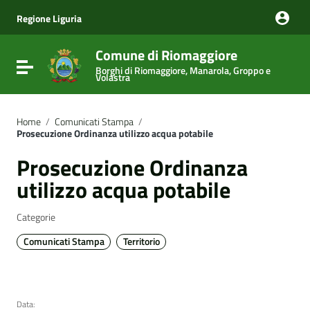
Vai ai contenuti
Vai al menu di navigazione
Regione Liguria
Vai al footer
Comune di Riomaggiore
Attiva / disattiva la navigazione
Borghi di Riomaggiore, Manarola, Groppo e
Volastra
Home
/
Comunicati Stampa
/
Prosecuzione Ordinanza utilizzo acqua potabile
Prosecuzione Ordinanza
utilizzo acqua potabile
Categorie
Comunicati Stampa
Territorio
Data: