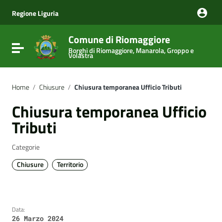
Vai ai contenuti
Vai al menu di navigazione
Regione Liguria
Vai al footer
Comune di Riomaggiore
Attiva / disattiva la navigazione
Borghi di Riomaggiore, Manarola, Groppo e
Volastra
Home
/
Chiusure
/
Chiusura temporanea Ufficio Tributi
Chiusura temporanea Ufficio
Tributi
Categorie
Chiusure
Territorio
Data:
26 Marzo 2024