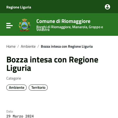
Vai ai contenuti
Vai al menu di navigazione
Regione Liguria
Vai al footer
Comune di Riomaggiore
Attiva / disattiva la navigazione
Borghi di Riomaggiore, Manarola, Groppo e
Volastra
Home
/
Ambiente
/
Bozza intesa con Regione Liguria
Bozza intesa con Regione
Liguria
Categorie
Ambiente
Territorio
Data:
29 Marzo 2024