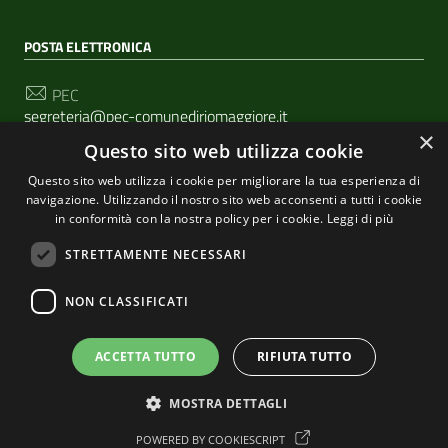
POSTA ELETTRONICA
PEC
segreteria@pec-comunediriomaggiore.it
×
Questo sito web utilizza cookie
Email
urp@comune.riomaggiore.sp.it
Questo sito web utilizza i cookie per migliorare la tua esperienza di
navigazione. Utilizzando il nostro sito web acconsenti a tutti i cookie
in conformità con la nostra policy per i cookie.
Leggi di più
SEGUICI SU
STRETTAMENTE NECESSARI
NON CLASSIFICATI
Sezione Link Utili
Privacy
|
Cookie policy
| Realizzato con
WordPress
|
ACCETTA TUTTO
RIFIUTA TUTTO
Tema grafico
ItaliaWP2
| Basato sul
Prototipo per siti
MOSTRA DETTAGLI
PA di AgID
POWERED BY COOKIESCRIPT