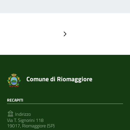
Pagina successiva
Comune di Riomaggiore
RECAPITI
Indirizzo
Via T. Signorini 118
19017, Riomaggiore (SP)