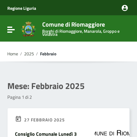
Vai ai contenuti
Vai al menu di navigazione
Regione Liguria
Vai al footer
Comune di Riomaggiore
Attiva / disattiva la navigazione
Borghi di Riomaggiore, Manarola, Groppo e
Volastra
Home
/
2025
/
Febbraio
Mese:
Febbraio 2025
Pagina 1 di 2
27 FEBBRAIO 2025
Consiglio Comunale Lunedì 3