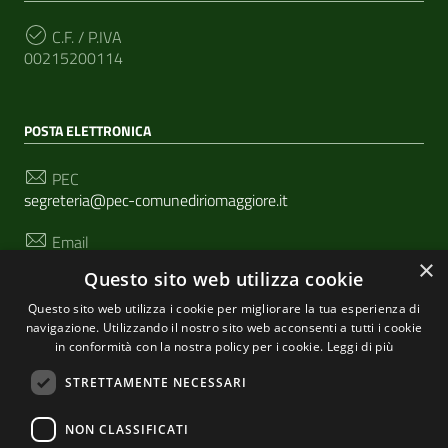
C.F. / P.IVA
00215200114
POSTA ELETTRONICA
PEC
segreteria@pec-comunediriomaggiore.it
Email
urp@comune.riomaggiore.sp.it
×
Questo sito web utilizza cookie
Questo sito web utilizza i cookie per migliorare la tua esperienza di
navigazione. Utilizzando il nostro sito web acconsenti a tutti i cookie
SEGUICI SU
in conformità con la nostra policy per i cookie.
Leggi di più
STRETTAMENTE NECESSARI
Sezione Link Utili
NON CLASSIFICATI
Privacy
|
Cookie policy
| Realizzato con
WordPress
|