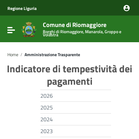
Vai ai contenuti
Vai al menu di navigazione
Regione Liguria
Vai al footer
Comune di Riomaggiore
Attiva / disattiva la navigazione
Borghi di Riomaggiore, Manarola, Groppo e
Volastra
Home
/
Amministrazione Trasparente
Indicatore di tempestività dei
pagamenti
2026
2025
2024
2023