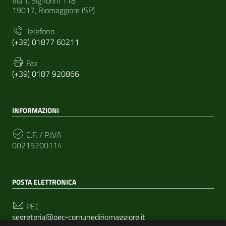
Via T. Signorini 118
19017, Riomaggiore (SP)
Telefono
(+39) 01877 60211
Fax
(+39) 0187 920866
INFORMAZIONI
C.F. / P.IVA
00215200114
POSTA ELETTRONICA
PEC
segreteria@pec-comunediriomaggiore.it