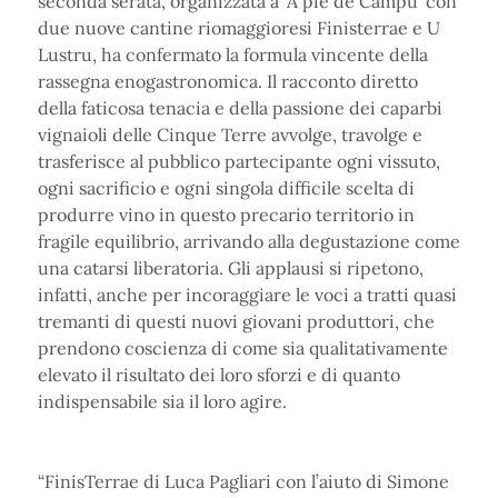
seconda serata, organizzata a ‘A piè de Campu’ con
due nuove cantine riomaggioresi Finisterrae e U
Lustru, ha confermato la formula vincente della
rassegna enogastronomica. Il racconto diretto
della faticosa tenacia e della passione dei caparbi
vignaioli delle Cinque Terre avvolge, travolge e
trasferisce al pubblico partecipante ogni vissuto,
ogni sacrificio e ogni singola difficile scelta di
produrre vino in questo precario territorio in
fragile equilibrio, arrivando alla degustazione come
una catarsi liberatoria. Gli applausi si ripetono,
infatti, anche per incoraggiare le voci a tratti quasi
tremanti di questi nuovi giovani produttori, che
prendono coscienza di come sia qualitativamente
elevato il risultato dei loro sforzi e di quanto
indispensabile sia il loro agire.
“FinisTerrae di Luca Pagliari con l’aiuto di Simone