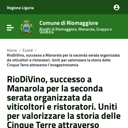
Vai ai contenuti
Vai al menu di navigazione
Regione Liguria
Vai al footer
Comune di Riomaggiore
Attiva / disattiva la navigazione
Borghi di Riomaggiore, Manarola, Groppo e
Volastra
Home
/
Eventi
/
RioDiVino, successo a Manarola per la seconda serata organizzata
da viticoltori e ristoratori. Uniti per valorizzare la storia delle
Cinque Terre attraverso l’enogastronomia
RioDiVino, successo a
Manarola per la seconda
serata organizzata da
viticoltori e ristoratori. Uniti
per valorizzare la storia delle
Cinque Terre attraverso