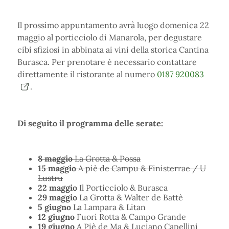
Il prossimo appuntamento avrà luogo domenica 22
maggio al porticciolo di Manarola, per degustare
cibi sfiziosi in abbinata ai vini della storica Cantina
Burasca. Per prenotare è necessario contattare
direttamente il ristorante al numero
0187 920083
.
Di seguito il programma delle serate:
8 maggio
La Grotta & Possa
15 maggio
A piè de Campu & Finisterrae / U
Lustru
22 maggio
Il Porticciolo & Burasca
29 maggio
La Grotta & Walter de Battè
5 giugno
La Lampara & Litan
12
giugno
Fuori Rotta & Campo Grande
19 giugno
A Piè de Ma & Luciano Capellini