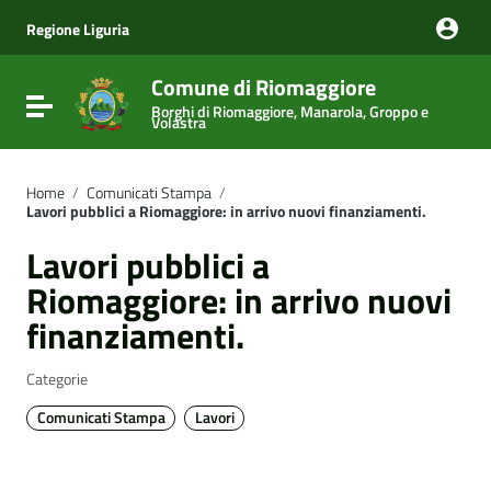
Vai ai contenuti
Vai al menu di navigazione
Regione Liguria
Vai al footer
Comune di Riomaggiore
Attiva / disattiva la navigazione
Borghi di Riomaggiore, Manarola, Groppo e
Volastra
Home
/
Comunicati Stampa
/
Lavori pubblici a Riomaggiore: in arrivo nuovi finanziamenti.
Lavori pubblici a
Riomaggiore: in arrivo nuovi
finanziamenti.
Categorie
Comunicati Stampa
Lavori