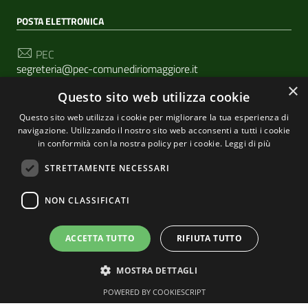
POSTA ELETTRONICA
PEC
segreteria@pec-comunediriomaggiore.it
×
Questo sito web utilizza cookie
Email
urp@comune.riomaggiore.sp.it
Questo sito web utilizza i cookie per migliorare la tua esperienza di
navigazione. Utilizzando il nostro sito web acconsenti a tutti i cookie
in conformità con la nostra policy per i cookie.
Leggi di più
SEGUICI SU
STRETTAMENTE NECESSARI
NON CLASSIFICATI
Sezione Link Utili
Privacy
|
Cookie policy
| Realizzato con
WordPress
|
ACCETTA TUTTO
RIFIUTA TUTTO
Tema grafico
ItaliaWP2
| Basato sul
Prototipo per siti
MOSTRA DETTAGLI
PA di AgID
POWERED BY COOKIESCRIPT