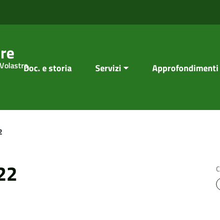
re
 Volastra
Doc. e storia
Servizi
Approfondimenti
2
22
C