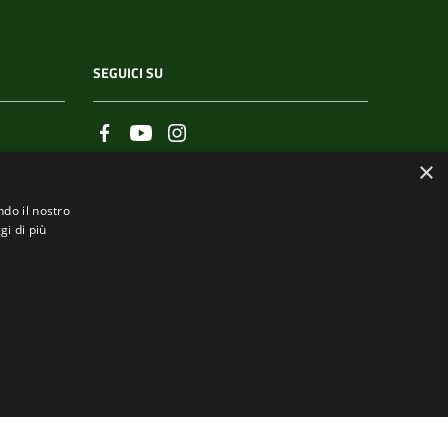
SEGUICI SU
×
ndo il nostro
gi di più
.it