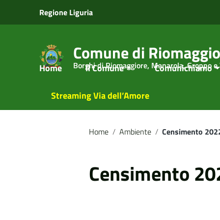
Vai ai contenuti
Regione Liguria
Vai al menu di navigazione
Vai al footer
Comune di Riomaggio
Borghi di Riomaggiore, Manarola, Groppo e
Home
Il Comune
Comunichiamo
Streaming Via dell’Amore
Home
/
Ambiente
/
Censimento 202
Censimento 20