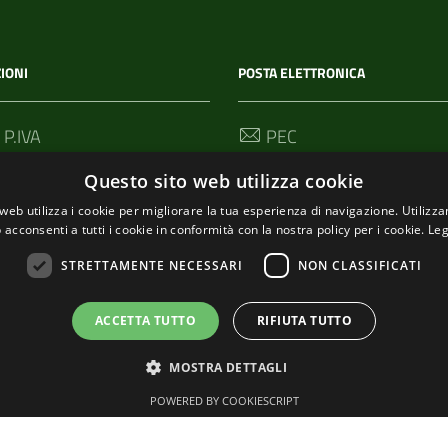
IONI
POSTA ELETTRONICA
 P.IVA
PEC
00114
segreteria@pec-
Questo sito web utilizza cookie
comunediriomaggiore.it
web utilizza i cookie per migliorare la tua esperienza di navigazione. Utilizza
 acconsenti a tutti i cookie in conformità con la nostra policy per i cookie.
Leg
Email
urp@comune.riomaggiore.sp
STRETTAMENTE NECESSARI
NON CLASSIFICATI
ACCETTA TUTTO
RIFIUTA TUTTO
MOSTRA DETTAGLI
POWERED BY COOKIESCRIPT
Tema grafico
ItaliaWP2
| Basato sul
Prototipo per siti PA di AgID