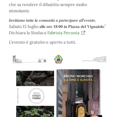
che sa rendere il dibattito sempre molto
stimolante.
𝑰𝒏𝒗𝒊𝒕𝒊𝒂𝒎𝒐 𝒕𝒖𝒕𝒕𝒂 𝒍𝒂 𝒄𝒐𝒎𝒖𝒏𝒊𝒕𝒂̀ 𝒂 𝒑𝒂𝒓𝒕𝒆𝒄𝒊𝒑𝒂𝒓𝒆 𝒂𝒍𝒍’𝒆𝒗𝒆𝒏𝒕𝒐,
Sabato 15 luglio 𝐚𝐥𝐥𝐞 𝐨𝐫𝐞 𝟏𝟖:𝟎𝟎 𝐢𝐧 𝐏𝐢𝐚𝐳𝐳𝐚 𝐝𝐞𝐥 𝐕𝐢𝐠𝐧𝐚𝐢𝐨𝐥𝐨.”
Dichiara la Sindaca
Fabrizia Pecunia
L’evento è gratuito e aperto a tutti.