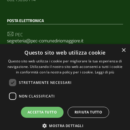
POSTA ELETTRONICA
PEC
segreteria@pec-comunediriomaggiore.it
×
Questo sito web utilizza cookie
Email
urp@comune.riomaggiore.sp.it
Questo sito web utilizza i cookie per migliorare la tua esperienza di
navigazione. Utilizzando il nostro sito web acconsenti a tutti i cookie
in conformità con la nostra policy per i cookie.
Leggi di più
SEGUICI SU
STRETTAMENTE NECESSARI
NON CLASSIFICATI
Sezione Link Utili
Privacy
|
Cookie policy
| Realizzato con
WordPress
|
ACCETTA TUTTO
RIFIUTA TUTTO
Tema grafico
ItaliaWP2
| Basato sul
Prototipo per siti
MOSTRA DETTAGLI
PA di AgID