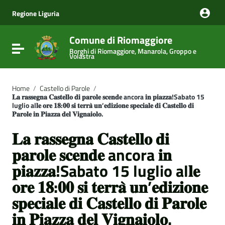
Vai ai contenuti
Vai al menu di navigazione
Regione Liguria
Vai al footer
Comune di Riomaggiore
Attiva / disattiva la navigazione
Borghi di Riomaggiore, Manarola, Groppo e
Volastra
Home
/
Castello di Parole
/
𝐋𝐚 𝐫𝐚𝐬𝐬𝐞𝐠𝐧𝐚 𝐂𝐚𝐬𝐭𝐞𝐥𝐥𝐨 𝐝𝐢 𝐩𝐚𝐫𝐨𝐥𝐞 𝐬𝐜𝐞𝐧𝐝𝐞 ancora 𝐢𝐧 𝐩𝐢𝐚𝐳𝐳𝐚!Sabato 15
luglio al𝐥𝐞 𝐨𝐫𝐞 𝟏𝟖:𝟎𝟎 𝐬𝐢 𝐭𝐞𝐫𝐫𝐚̀ 𝐮𝐧’𝐞𝐝𝐢𝐳𝐢𝐨𝐧𝐞 𝐬𝐩𝐞𝐜𝐢𝐚𝐥𝐞 𝐝𝐢 𝐂𝐚𝐬𝐭𝐞𝐥𝐥𝐨 𝐝𝐢
𝐏𝐚𝐫𝐨𝐥𝐞 𝐢𝐧 𝐏𝐢𝐚𝐳𝐳𝐚 𝐝𝐞𝐥 𝐕𝐢𝐠𝐧𝐚𝐢𝐨𝐥𝐨.
𝐋𝐚 𝐫𝐚𝐬𝐬𝐞𝐠𝐧𝐚 𝐂𝐚𝐬𝐭𝐞𝐥𝐥𝐨 𝐝𝐢
𝐩𝐚𝐫𝐨𝐥𝐞 𝐬𝐜𝐞𝐧𝐝𝐞 ancora 𝐢𝐧
𝐩𝐢𝐚𝐳𝐳𝐚!Sabato 15 luglio al𝐥𝐞
𝐨𝐫𝐞 𝟏𝟖:𝟎𝟎 𝐬𝐢 𝐭𝐞𝐫𝐫𝐚̀ 𝐮𝐧’𝐞𝐝𝐢𝐳𝐢𝐨𝐧𝐞
𝐬𝐩𝐞𝐜𝐢𝐚𝐥𝐞 𝐝𝐢 𝐂𝐚𝐬𝐭𝐞𝐥𝐥𝐨 𝐝𝐢 𝐏𝐚𝐫𝐨𝐥𝐞
𝐢𝐧 𝐏𝐢𝐚𝐳𝐳𝐚 𝐝𝐞𝐥 𝐕𝐢𝐠𝐧𝐚𝐢𝐨𝐥𝐨.