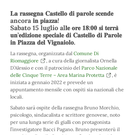
𝐋𝐚 𝐫𝐚𝐬𝐬𝐞𝐠𝐧𝐚 𝐂𝐚𝐬𝐭𝐞𝐥𝐥𝐨 𝐝𝐢 𝐩𝐚𝐫𝐨𝐥𝐞 𝐬𝐜𝐞𝐧𝐝𝐞
ancora 𝐢𝐧 𝐩𝐢𝐚𝐳𝐳𝐚!
Sabato 15 luglio al𝐥𝐞 𝐨𝐫𝐞 𝟏𝟖:𝟎𝟎 𝐬𝐢 𝐭𝐞𝐫𝐫𝐚̀
𝐮𝐧’𝐞𝐝𝐢𝐳𝐢𝐨𝐧𝐞 𝐬𝐩𝐞𝐜𝐢𝐚𝐥𝐞 𝐝𝐢 𝐂𝐚𝐬𝐭𝐞𝐥𝐥𝐨 𝐝𝐢 𝐏𝐚𝐫𝐨𝐥𝐞
𝐢𝐧 𝐏𝐢𝐚𝐳𝐳𝐚 𝐝𝐞𝐥 𝐕𝐢𝐠𝐧𝐚𝐢𝐨𝐥𝐨.
La rassegna, organizzata dal
Comune Di
Riomaggiore
, a cura della giornalista Ornella
D’Alessio e con il patrocinio del
Parco Nazionale
delle Cinque Terre – Area Marina Protetta
, è
iniziata a gennaio 2022 e prevede un
appuntamento mensile con ospiti sia nazionali che
locali.
Sabato sarà ospite della rassegna Bruno Morchio,
psicologo, sindacalista e scrittore genovese, noto
per una lunga serie di gialli con protagonista
l’investigatore Bacci Pagano. Bruno presenterù il