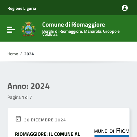
Vai ai contenuti
Vai al menu di navigazione
Regione Liguria
Vai al footer
Comune di Riomaggiore
Attiva / disattiva la navigazione
Borghi di Riomaggiore, Manarola, Groppo e
Volastra
Home
/
2024
Anno:
2024
Pagina 1 di 7
30 DICEMBRE 2024
RIOMAGGIORE: IL COMUNE AL