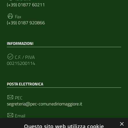
(+39) 01877 60211
Fax
(+39) 0187 920866
INFORMAZIONI
C.F. / P.IVA
00215200114
POSTA ELETTRONICA
PEC
segreteria@pec-comunediriomaggiore.it
Email
urp@comune.riomaggiore.sp.it
×
Questo sito web utilizza cookie