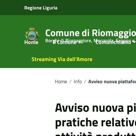
Vai ai contenuti
Regione Liguria
Vai al menu di navigazione
Vai al footer
Comune di Riomaggio
Borghi di Riomaggiore, Manarola, Groppo e
Home
Il Comune
Comunichiamo
Streaming Via dell’Amore
Home
/
Info
/
Avviso nuova piattafor
Avviso nuova pi
pratiche relati