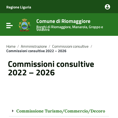
Vai ai contenuti
Vai al menu di navigazione
Regione Liguria
Vai al footer
Comune di Riomaggiore
Attiva / disattiva la navigazione
Borghi di Riomaggiore, Manarola, Groppo e
Volastra
Home
/
Amministrazione
/
Commissioni consultive
/
Commissioni consultive 2022 – 2026
Commissioni consultive
2022 – 2026
Commissione Turismo/Commercio/Decoro