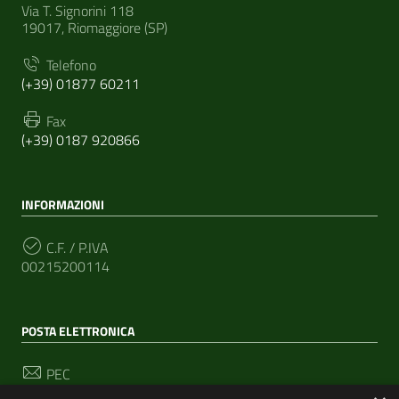
Via T. Signorini 118
19017, Riomaggiore (SP)
Telefono
(+39) 01877 60211
Fax
(+39) 0187 920866
INFORMAZIONI
C.F. / P.IVA
00215200114
POSTA ELETTRONICA
PEC
segreteria@pec-comunediriomaggiore.it