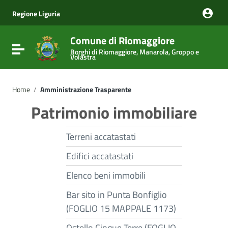
Vai ai contenuti
Vai al menu di navigazione
Regione Liguria
Vai al footer
Comune di Riomaggiore
Attiva / disattiva la navigazione
Borghi di Riomaggiore, Manarola, Groppo e
Volastra
Home
/
Amministrazione Trasparente
Patrimonio immobiliare
Terreni accatastati
Edifici accatastati
Elenco beni immobili
Bar sito in Punta Bonfiglio
(FOGLIO 15 MAPPALE 1173)
Ostello Cinque Terre (FOGLIO