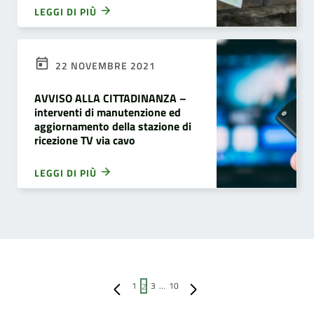
LEGGI DI PIÙ
22 NOVEMBRE 2021
AVVISO ALLA CITTADINANZA –
interventi di manutenzione ed
aggiornamento della stazione di
ricezione TV via cavo
LEGGI DI PIÙ
Pagina precedente
Pagina successiva
1
2
3
…
10