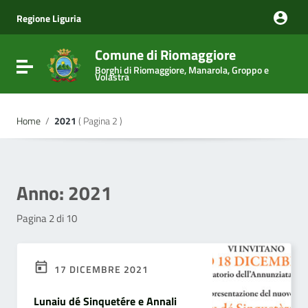
Vai ai contenuti
Vai al menu di navigazione
Regione Liguria
Vai al footer
Comune di Riomaggiore
Attiva / disattiva la navigazione
Borghi di Riomaggiore, Manarola, Groppo e
Volastra
Home
/
2021
( Pagina 2 )
Anno:
2021
Pagina 2 di 10
17 DICEMBRE 2021
Lunaiu dé Sinquetére e Annali