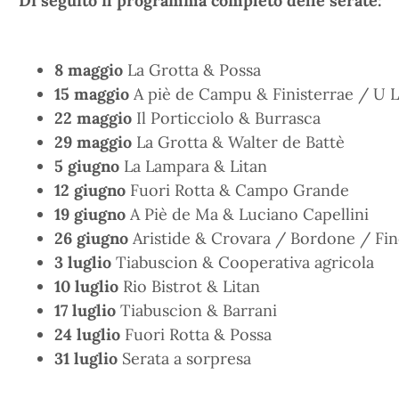
Di seguito il programma completo delle serate:
8 maggio
La Grotta & Possa
15 maggio
A piè de Campu & Finisterrae / U 
22 maggio
Il Porticciolo & Burrasca
29 maggio
La Grotta & Walter de Battè
5 giugno
La Lampara & Litan
12
giugno
Fuori Rotta & Campo Grande
19 giugno
A Piè de Ma & Luciano Capellini
26 giugno
Aristide & Crovara / Bordone / Fi
3 luglio
Tiabuscion & Cooperativa agricola
10 luglio
Rio Bistrot & Litan
17 luglio
Tiabuscion & Barrani
24 luglio
Fuori Rotta & Possa
31 luglio
Serata a sorpresa