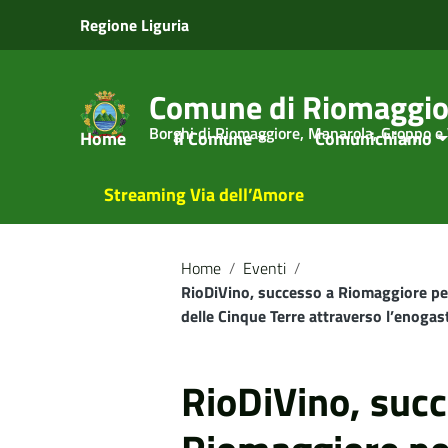
Vai ai contenuti
Regione Liguria
Vai al menu di navigazione
Vai al footer
Comune di Riomaggio
Borghi di Riomaggiore, Manarola, Groppo e
Home
Il Comune
Comunichiamo
Streaming Via dell’Amore
Home
/
Eventi
/
RioDiVino, successo a Riomaggiore per l
delle Cinque Terre attraverso l’enoga
RioDiVino, suc