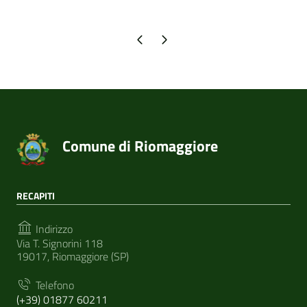
Pagina precedente
Pagina successiva
Comune di Riomaggiore
RECAPITI
Indirizzo
Via T. Signorini 118
19017, Riomaggiore (SP)
Telefono
(+39) 01877 60211