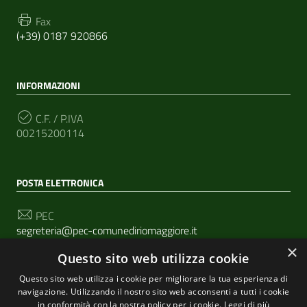
Fax
(+39) 0187 920866
INFORMAZIONI
C.F. / P.IVA
00215200114
POSTA ELETTRONICA
PEC
segreteria@pec-comunediriomaggiore.it
×
Questo sito web utilizza cookie
Email
urp@comune.riomaggiore.sp.it
Questo sito web utilizza i cookie per migliorare la tua esperienza di
navigazione. Utilizzando il nostro sito web acconsenti a tutti i cookie
in conformità con la nostra policy per i cookie.
Leggi di più