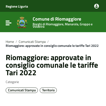
Vai ai contenuti
Vai al menu di navigazione
Regione Liguria
Vai al footer
Comune di Riomaggiore
Attiva / disattiva la navigazione
Borghi di Riomaggiore, Manarola, Groppo e
Volastra
Home
/
Comunicati Stampa
/
Riomaggiore: approvate in consiglio comunale le tariffe Tari 2022
Riomaggiore: approvate in
consiglio comunale le tariffe
Tari 2022
Categorie
Comunicati Stampa
Territorio