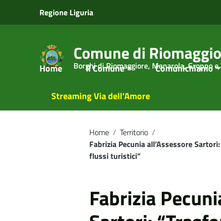
Vai ai contenuti
Regione Liguria
Vai al menu di navigazione
Vai al footer
Comune di Riomaggio
Borghi di Riomaggiore, Manarola, Groppo e
Home
Il Comune
Comunichiamo
Streaming Via dell’Amore
Home
/
Territorio
/
Fabrizia Pecunia all’Assessore Sartori
flussi turistici”
Fabrizia Pecuni