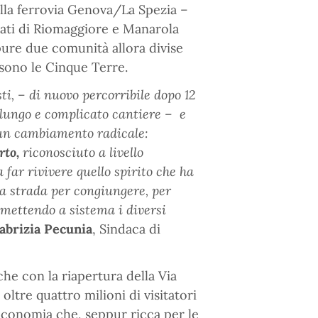
ella ferrovia Genova/La Spezia –
itati di Riomaggiore e Manarola
pure due comunità allora divise
 sono le Cinque Terre.
sti, – di nuovo percorribile dopo 12
n lungo e complicato cantiere – e
 un cambiamento radicale:
rto,
riconosciuto a livello
 far rivivere quello spirito che ha
na strada per congiungere, per
 mettendo a sistema i diversi
abrizia Pecunia
, Sindaca di
he con la riapertura della Via
ltre quattro milioni di visitatori
un’economia che, seppur ricca per le