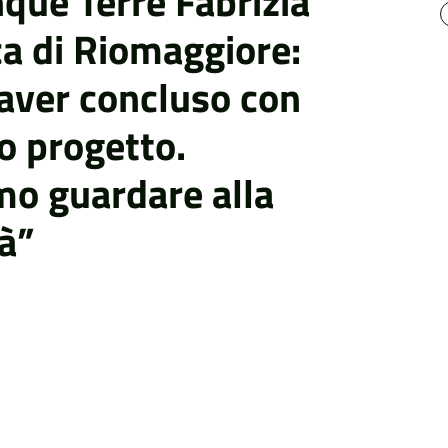
que Terre Fabrizia
a di Riomaggiore:
 aver concluso con
o progetto.
o guardare alla
tà”