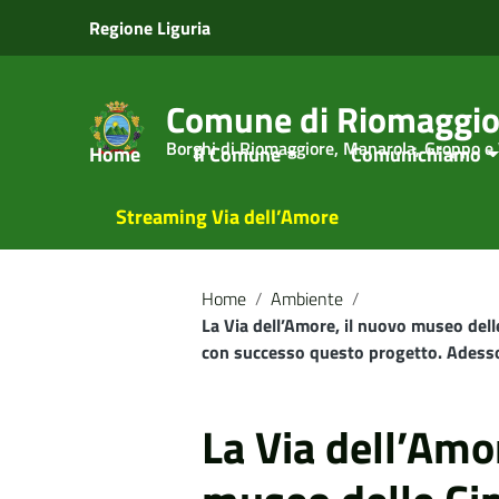
Vai ai contenuti
Regione Liguria
Vai al menu di navigazione
Vai al footer
Comune di Riomaggio
Borghi di Riomaggiore, Manarola, Groppo e
Home
Il Comune
Comunichiamo
Streaming Via dell’Amore
Home
/
Ambiente
/
La Via dell’Amore, il nuovo museo dell
con successo questo progetto. Adesso
La Via dell’Amo