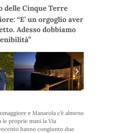
o delle Cinque Terre
ore: “E’ un orgoglio aver
getto. Adesso dobbiamo
enibilità”
Riomaggiore e Manarola c’è almeno
 le proprie mani la Via
Novecento hanno congiunto due