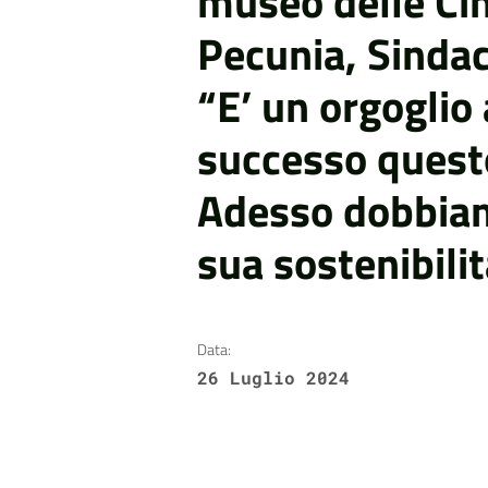
museo delle Cin
Pecunia, Sindac
“E’ un orgoglio
successo quest
Adesso dobbiam
sua sostenibili
Data:
26 Luglio 2024