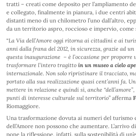
tratti – creati come deposito per l’ampliamento d
e collegato, finalmente in pianura, i due centri ab
distanti meno di un chilometro l’uno dall’altro, ep
da un territorio aspro, roccioso e impervio, come
“
La Via dell’Amore oggi ritorna ai cittadini e ai turi
anni dalla frana del 2012, in sicurezza, grazie ad u
questa inaugurazione – è l’occasione per proporre
trasformare l’intero tragitto
in un museo a cielo ape
internazionale. Non solo ripristinare il tracciato, ma
portato alla sua realizzazione quasi cent’anni fa. U
mettere in relazione e quindi sì, anche “dell’amore”,
punti di interesse culturale sul territorio
” afferma
F
Riomaggiore.
Una trasformazione dovuta ai numeri del turismo c
dell’Amore non possono che aumentare. L’arrivo di o
pone la riflessione, infatti, sulla sostenibilità di 