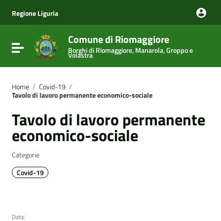
Vai ai contenuti
Vai al menu di navigazione
Regione Liguria
Vai al footer
Comune di Riomaggiore
Attiva / disattiva la navigazione
Borghi di Riomaggiore, Manarola, Groppo e
Volastra
Home
/
Covid-19
/
Tavolo di lavoro permanente economico-sociale
Tavolo di lavoro permanente
economico-sociale
Categorie
Covid-19
Data: