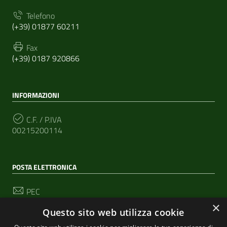
Telefono
(+39) 01877 60211
Fax
(+39) 0187 920866
INFORMAZIONI
C.F. / P.IVA
00215200114
POSTA ELETTRONICA
PEC
segreteria@pec-comunediriomaggiore.it
×
Questo sito web utilizza cookie
Email